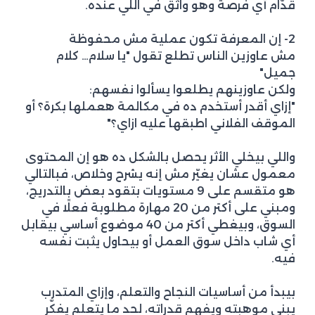
قدّام أي فرصة وهو واثق في اللي عنده.
2- إن المعرفة تكون عملية مش محفوظة
مش عاوزين الناس تطلع تقول "يا سلام… كلام
جميل"
ولكن عاوزينهم يطلعوا يسألوا نفسهم:
"إزاي أقدر أستخدم ده في مكالمة هعملها بكرة؟ أو
الموقف الفلاني اطبقها عليه ازاي؟"
واللي بيخلي الأثر يحصل بالشكل ده هو إن المحتوى
معمول عشان يغيّر مش إنه يشرح وخلاص، فبالتالي
هو متقسم على 9 مستويات بتقود بعض بالتدريج،
ومبني على أكتر من 20 مهارة مطلوبة فعلًا في
السوق، وبيغطي أكتر من 40 موضوع أساسي بيقابل
أي شاب داخل سوق العمل أو بيحاول يثبت نفسه
فيه.
بيبدأ من أساسيات النجاح والتعلم، وإزاي المتدرب
يبني موهبته ويفهم قدراته، لحد ما يتعلم يفكّر