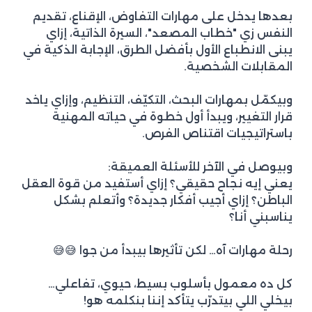
بعدها يدخل على مهارات التفاوض، الإقناع، تقديم
النفس زي "خطاب المصعد"، السيرة الذاتية، إزاي
يبنى الانطباع الأول بأفضل الطرق، الإجابة الذكية في
المقابلات الشخصية.
وبيكمّل بمهارات البحث، التكيّف، التنظيم، وإزاي ياخد
قرار التغيير، ويبدأ أول خطوة في حياته المهنية
باستراتيجيات اقتناص الفرص.
وبيوصل في الآخر للأسئلة العميقة:
يعني إيه نجاح حقيقي؟ إزاي أستفيد من قوة العقل
الباطن؟ إزاي أجيب أفكار جديدة؟ وأتعلم بشكل
يناسبني أنا؟
رحلة مهارات آه… لكن تأثيرها بيبدأ من جوا 😅😅
كل ده معمول بأسلوب بسيط، حيوي، تفاعلي…
بيخلي اللي بيتدرّب يتأكد إننا بنكلمه هو!