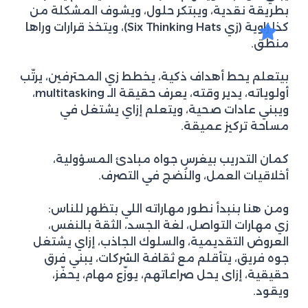
بطريقة نقدية، ويبتكر حلول، ويشوف المشكلة من
كذا زاوية (زي Six Thinking Hats)، ويتخذ قرارات وراها
منطق.
بيتعلم يحط أهداف ذكية، يخطط زي المحترفين، يرتّب
أولوياته، يدير وقته، يعرف حقيقة الـ multitasking،
ويبني عادات صحية، ويتعلم إزاي يشتغل في
مساحة تركيز عميقة.
كمان التدريب بيغرس جواه مبادئ المسؤولية،
أخلاقيات العمل، والنُضج في التصرف.
ومن هنا بنبدأ نطور مهاراته اللي بتظهر للناس:
زي مهارات التواصل، لغة الجسد، الثقة بالنفس،
العروض التقديمية، والسلوك الجاذب، إزاي يشتغل
جوه فريق، يتأقلم مع ثقافة الشركات، يبني فرق
حقيقية، إزاى يحل صراعاتهم، يوزّع مهام، يحفّز،
ويقود.