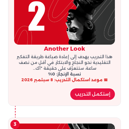
Another Look
هذا التدريب يهدف إلى إعادة صياغة طريقة التفكير
التقليدية نحو النجاح والابتكار. في أقل من نصف
ساعة، ستتعرّف على حقيقة "أك...
نسبة الإنجاز: 0%
📅 موعد استكمال التدريب: 8 سبتمبر 2026
إستكمل التدريب
3