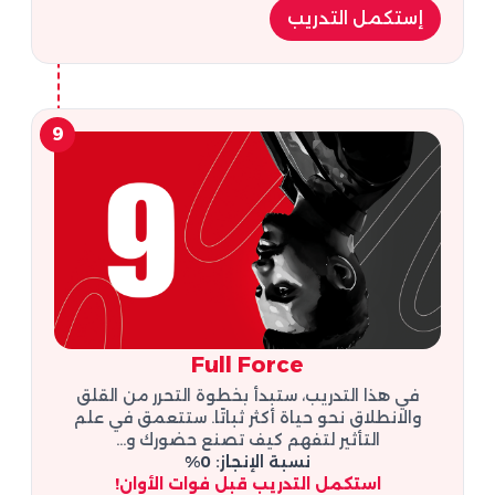
إستكمل التدريب
9
Full Force
في هذا التدريب، ستبدأ بخطوة التحرر من القلق
والانطلاق نحو حياة أكثر ثباتًا. ستتعمق في علم
التأثير لتفهم كيف تصنع حضورك و...
نسبة الإنجاز: 0%
استكمل التدريب قبل فوات الأوان!