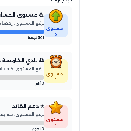
 مستوى الحساب
لمستوى.. إحصل على 100 نجمة
مستوى
5
501 نجمة
دي الخامسة صباحاً
توى.. قم بالاستيقاظ 3 أيام
مستوى
1
0 أيام
⭐ دعم القائد
ة أصدقائك بإرسال 50 نجمة
مستوى
1
0 نجوم