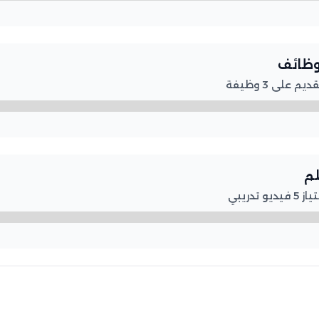
لوظائف
على 3 وظيفة
لم
تدريبي