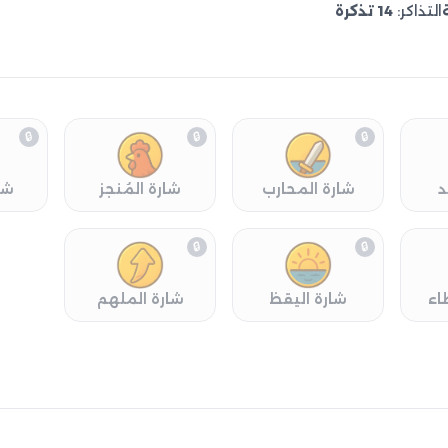
التذاكر:
14 تذكرة
🔒
🔒
🔒
د
شارة المحارب
شارة المُنجز
شا
🔒
🔒
اء
شارة اليقظ
شارة الملهم