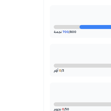
/800 نجمة
700
/3 أيام
0
/50 نجوم
0