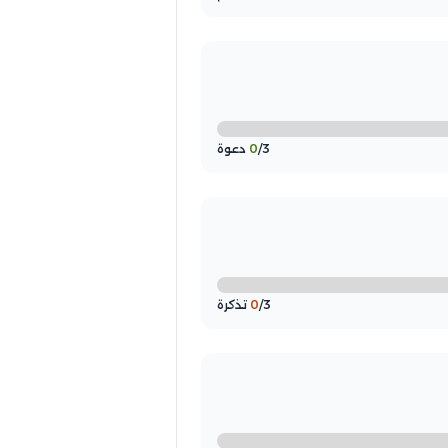
/3 دعوة
0
/3 تذكرة
0