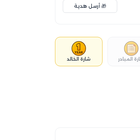
🎁 أرسل هدية
رة المبادر
شارة الخالد