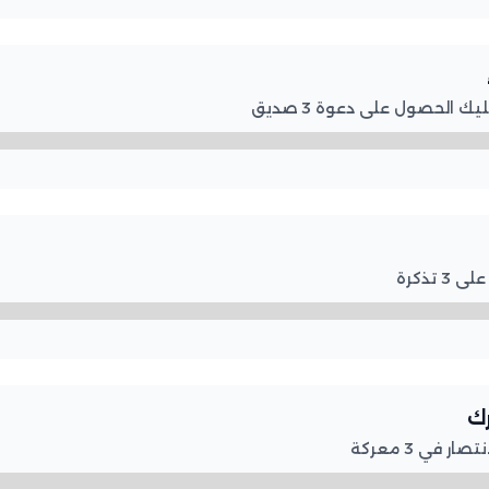
 الحصول على دعوة 3 صديق
تذكرة
رك
 في 3 معركة