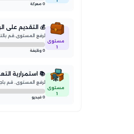
1
0 معركة
💰 التقديم على ا
لرفع المستوى..قم بالتقديم 
مستوى
1
0 وظيفة
📚 استمرارية التع
لرفع المستوى.. قم باجتياز 5 فيديو 
مستوى
1
0 فيديو