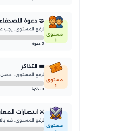
🤝 دعوة الأصدقاء
لرفع المستوى.. يجب عليك
مستوى
1
0 دعوة
🎟️ التذاكر
لرفع المستوى.. احصل على 3 
مستوى
1
0 تذكرة
⚔️ انتصارات المعا
لرفع المستوى.. قم بالانتصار
مستوى