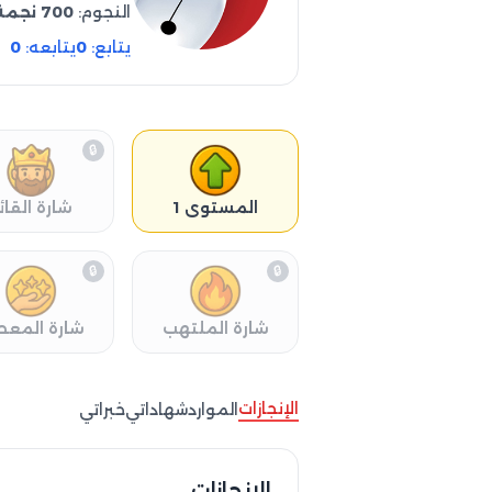
النجوم:
700 نجمة
يتابع:
0
يتابعه:
0
🔒
المستوى 1
شارة القائ
🔒
🔒
شارة الملتهب
شارة المعط
الإنجازات
الموارد
شهاداتي
خبراتي
الإنجازات