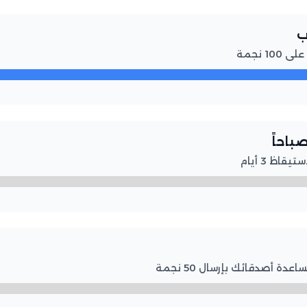

لرفع ا
🌅 نا
لرفع المس
لرفع المستوى.. قم بمساعد