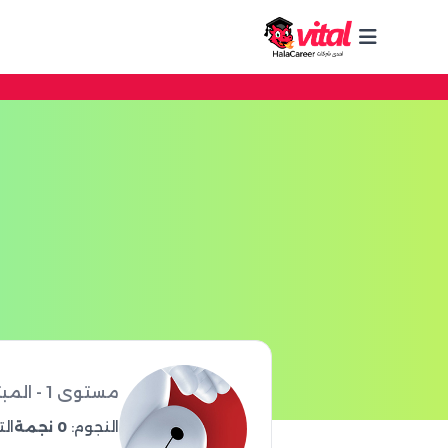
مستوى 1 - المبتدئ
النجوم:
0 نجمة
الت