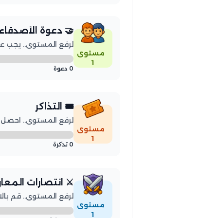
🤝 دعوة الأصدقاء
لرفع المستوى.. يجب عليك
مستوى
1
0 دعوة
🎟️ التذاكر
لرفع المستوى.. احصل على 3 
مستوى
1
0 تذكرة
⚔️ انتصارات المعا
لرفع المستوى.. قم بالانتصار
مستوى
1