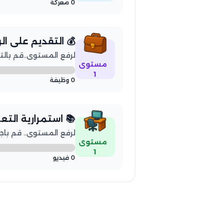
0 معركة
💰 التقديم على ا
لرفع المستوى..قم بالتقديم 
مستوى
1
0 وظيفة
📚 استمرارية التع
لرفع المستوى.. قم باجتياز 5 فيديو 
مستوى
1
0 فيديو