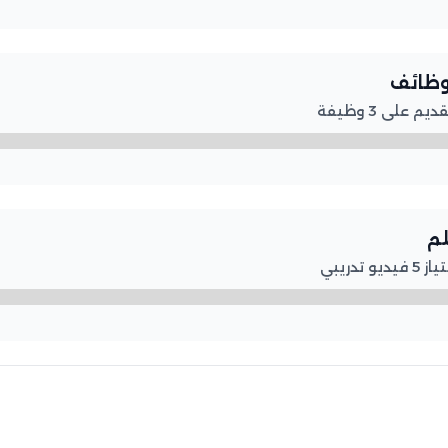
لوظائف
على 3 وظيفة
لم
تدريبي