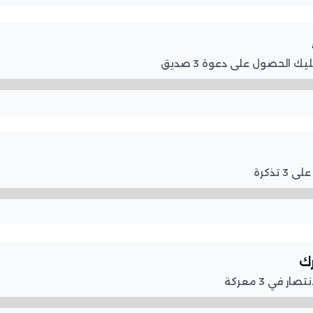
 الحصول على دعوة 3 صديق
تذكرة
رك
 في 3 معركة