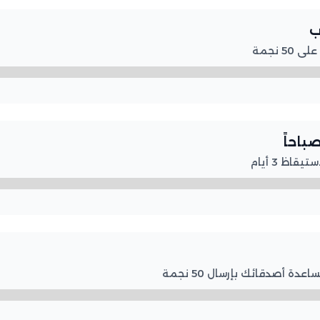

لرفع 
🌅 نا
لرفع المس
لرفع المستوى.. قم بمساعد