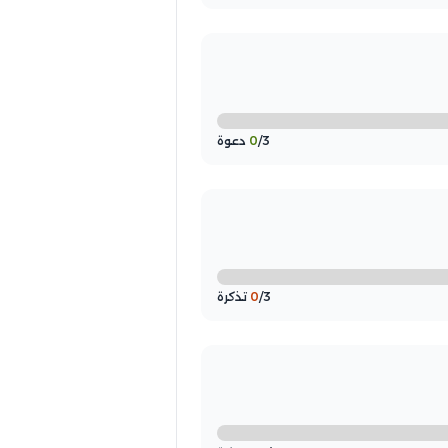
/3 دعوة
0
/3 تذكرة
0