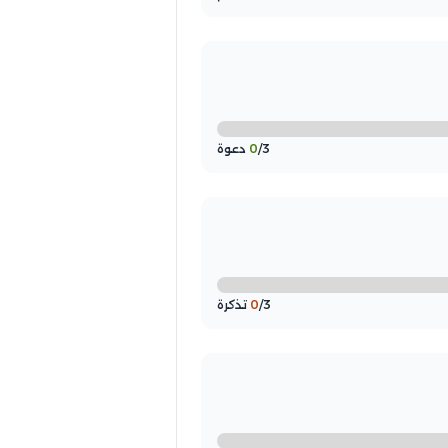
/3 دعوة
0
/3 تذكرة
0