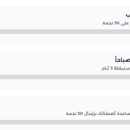

لرفع 
🌅 نا
لرفع المس
لرفع المستوى.. قم بمساعد