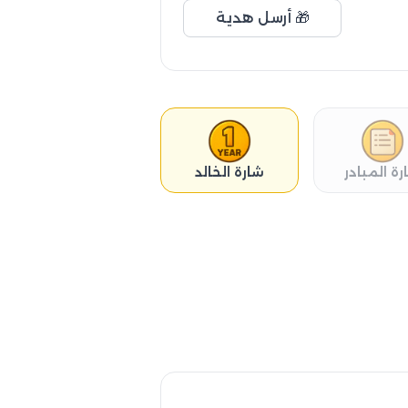
🎁 أرسل هدية
رة المبادر
شارة الخالد