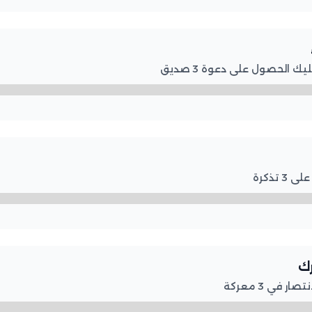
 الحصول على دعوة 3 صديق
تذكرة
رك
 في 3 معركة