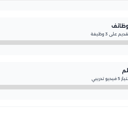
لوظائف
على 3 وظيفة
لم
تدريبي