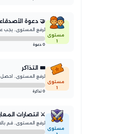
🤝 دعوة الأصدقاء
لرفع المستوى.. يجب عليك
مستوى
1
0 دعوة
🎟️ التذاكر
لرفع المستوى.. احصل على 3 
مستوى
1
0 تذكرة
⚔️ انتصارات المعا
لرفع المستوى.. قم بالانتصار
مستوى