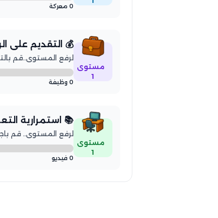
1
0 معركة
💰 التقديم على ا
لرفع المستوى..قم بالتقديم 
مستوى
1
0 وظيفة
📚 استمرارية التع
لرفع المستوى.. قم باجتياز 5 فيديو 
مستوى
1
0 فيديو