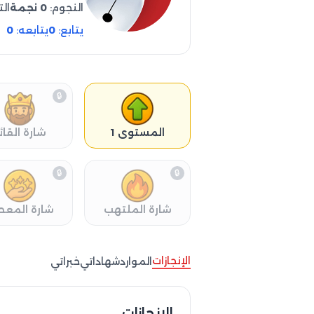
النجوم:
0 نجمة
الت
يتابع:
0
يتابعه:
0
🔒
المستوى 1
شارة القائ
🔒
🔒
شارة الملتهب
شارة المعط
الإنجازات
الموارد
شهاداتي
خبراتي
الإنجازات