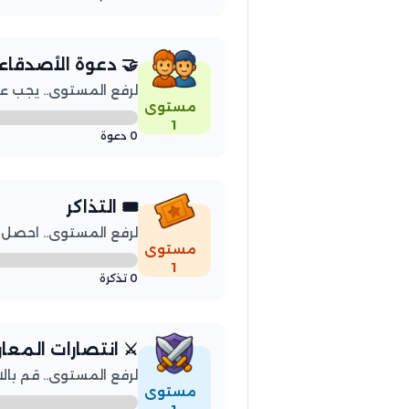
🤝 دعوة الأصدقاء
لرفع المستوى.. يجب عليك
مستوى
1
0 دعوة
🎟️ التذاكر
لرفع المستوى.. احصل على 3 
مستوى
1
0 تذكرة
⚔️ انتصارات المعا
لرفع المستوى.. قم بالانتصار
مستوى