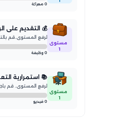
1
0 معركة
💰 التقديم على ا
لرفع المستوى..قم بالتقديم 
مستوى
1
0 وظيفة
📚 استمرارية التع
لرفع المستوى.. قم باجتياز 5 فيديو 
مستوى
1
0 فيديو