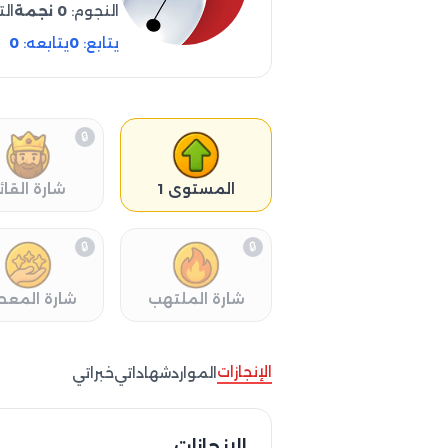
النجوم:
0 نجمة
الت
يتابع:
0
يتابعه:
0
🔒
المستوى 1
شارة القائ
🔒
🔒
شارة الملتهب
شارة المعط
الإنجازات
الموارد
شهاداتي
خبراتي
الإنجازات