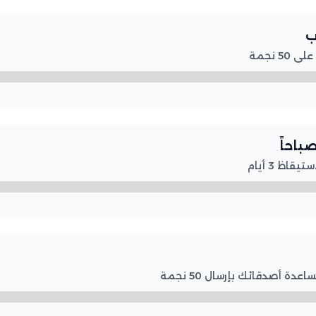

لرفع 
🌅 نا
لرفع المس
لرفع المستوى.. قم بمساعد