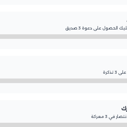
 الحصول على دعوة 3 صديق
تذكرة
رك
 في 3 معركة