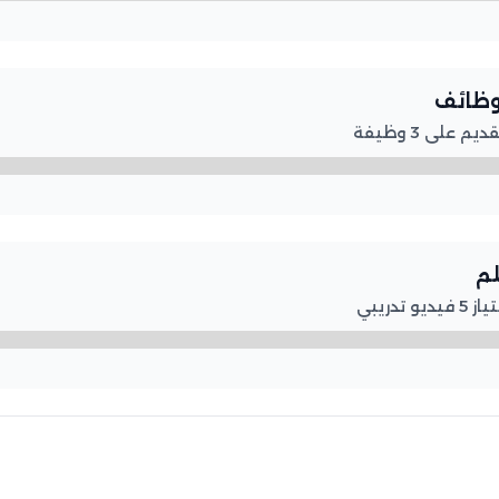
لوظائف
على 3 وظيفة
لم
تدريبي