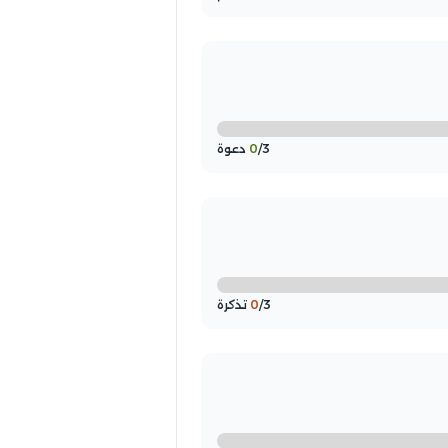
/3 دعوة
0
/3 تذكرة
0