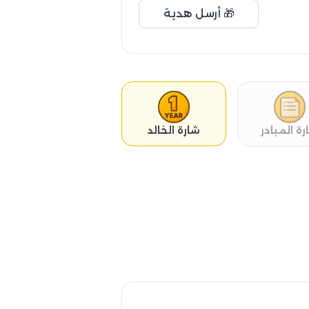
🎁 أرسل هدية
رة المبادر
شارة الخالد