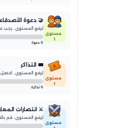
🤝 دعوة الأصدقاء
لرفع المستوى.. يجب عليك
مستوى
1
0 دعوة
🎟️ التذاكر
لرفع المستوى.. احصل على 3 
مستوى
1
0 تذكرة
⚔️ انتصارات المعا
لرفع المستوى.. قم بالانتصار
مستوى