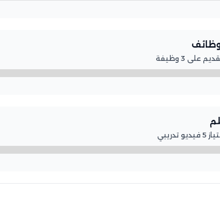
لوظائف
على 3 وظيفة
لم
تدريبي