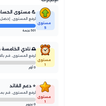
 مستوى الحساب
لمستوى.. إحصل على 100 نجمة
مستوى
5
501 نجمة
دي الخامسة صباحاً
توى.. قم بالاستيقاظ 3 أيام
مستوى
1
0 أيام
⭐ دعم القائد
ة أصدقائك بإرسال 50 نجمة
مستوى
1
0 نجوم