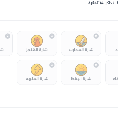
التذاكر:
14 تذكرة
🔒
🔒
🔒
د
شارة المحارب
شارة المُنجز
شا
🔒
🔒
اء
شارة اليقظ
شارة الملهم