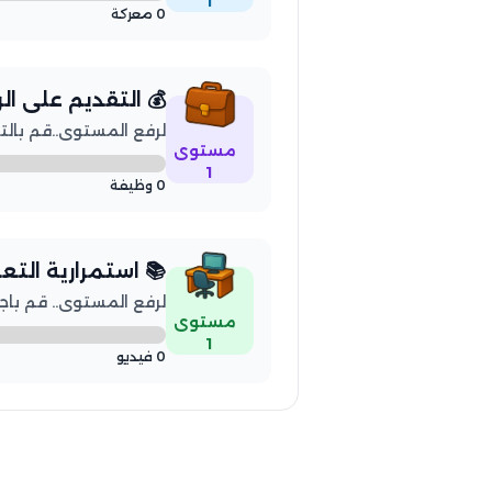
1
0 معركة
💰 التقديم على ا
لرفع المستوى..قم بالتقديم 
مستوى
1
0 وظيفة
📚 استمرارية التع
لرفع المستوى.. قم باجتياز 5 فيديو 
مستوى
1
0 فيديو