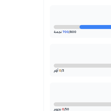
/800 نجمة
700
/3 أيام
0
/50 نجوم
0