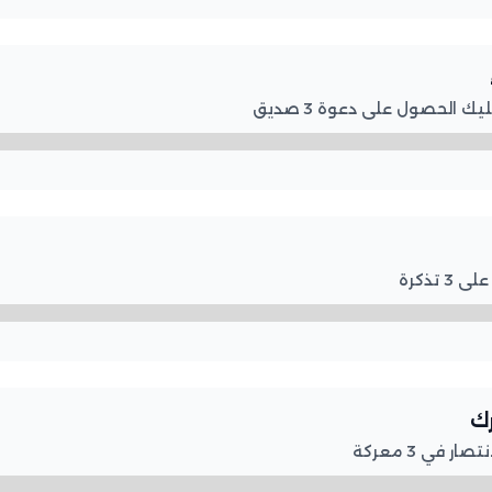
 الحصول على دعوة 3 صديق
تذكرة
رك
 في 3 معركة