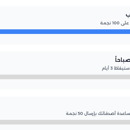

لرفع ا
🌅 نا
لرفع المس
لرفع المستوى.. قم بمساعد