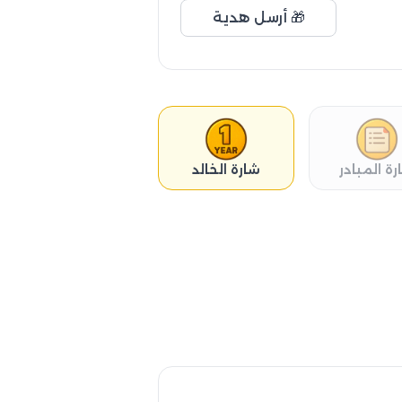
🎁 أرسل هدية
رة المبادر
شارة الخالد