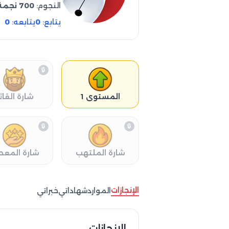
النجوم:
700 نجمة
يتابع:
0
يتابعه:
0
🔒
المستوى 1
شارة القائ
🔒
🔒
شارة الملتهب
شارة المعط
الإنجازات
الموارد
شهاداتي
خبراتي
الإنجازات