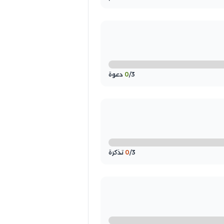
/3 دعوة
0
/3 تذكرة
0