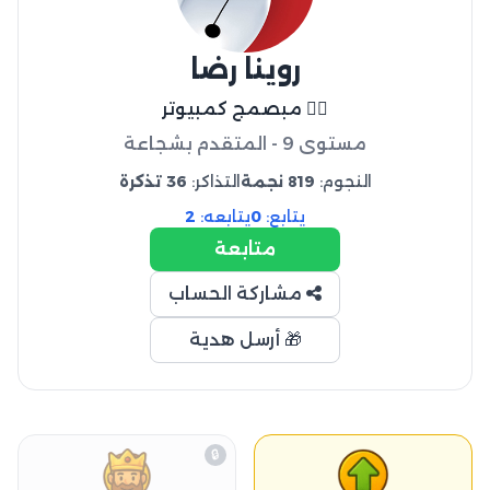
روينا رضا
👍🏻 مبصمج كمبيوتر
مستوى 9 - المتقدم بشجاعة
النجوم:
819 نجمة
التذاكر:
36 تذكرة
يتابع:
0
يتابعه:
2
متابعة
مشاركة الحساب
🎁 أرسل هدية
🔒